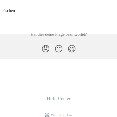
e löschen
Hat dies deine Frage beantwortet?
😞
😐
😃
Hilfe-Center
Wir nutzen Fin